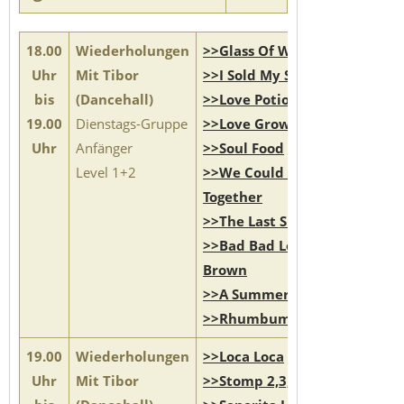
18.00
Wiederholungen
>>Glass Of Wine
Uhr
Mit Tibor
>>I Sold My Soul
bis
(Dancehall)
>>Love Potion 666
19.00
Dienstags-Gruppe
>>Love Grows
Uhr
Anfänger
>>Soul Food
Level 1+2
>>We Could Be
Together
>>The Last Shanty
>>Bad Bad Lorey
Brown
>>A Summer Breeze
>>Rhumbumbumba
19.00
Wiederholungen
>>Loca Loca
Uhr
Mit Tibor
>>Stomp 2,3,4