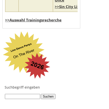
Once
>>Sin City Lights
>>Auswahl Trainingsrecherche
Suchbegriff eingeben
...
search engine
by
freefind