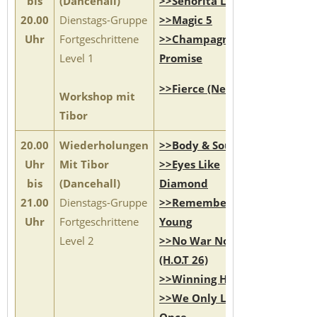
bis
(Dancehall)
>>Senorita La-La-La
20.00
Dienstags-Gruppe
>>Magic 5
Uhr
Fortgeschrittene
>>Champagne
Level 1
Promise
>>Fierce (New)
Workshop mit
Tibor
20.00
Wiederholungen
>>Body & Soul
Uhr
Mit Tibor
>>Eyes Like
bis
(Dancehall)
Diamond
21.00
Dienstags-Gruppe
>>Remember You
Uhr
Fortgeschrittene
Young
Level 2
>>No War No Cry
(H.O.T 26)
>>Winning Horse
>>We Only Life