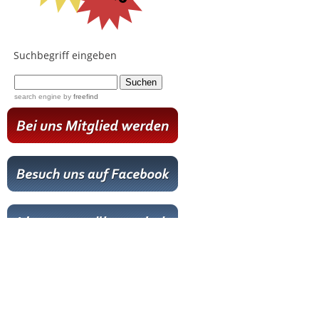
Suchbegriff eingeben
...
search engine
by
freefind
Hot News
Livestream