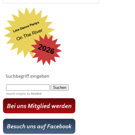
Suchbegriff eingeben
...
search engine
by
freefind