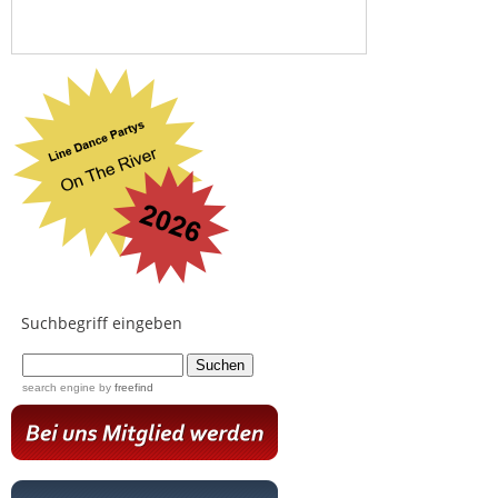
Suchbegriff eingeben
...
search engine
by
freefind