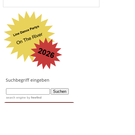
Suchbegriff eingeben
...
search engine
by
freefind