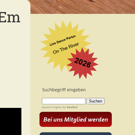
'Em
Suchbegriff eingeben
...
search engine
by
freefind