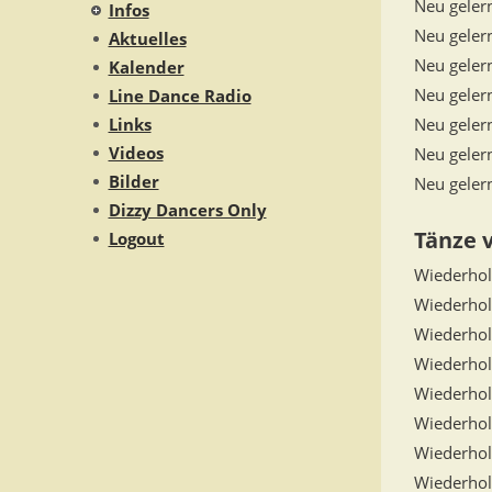
Neu geler
Infos
Neu geler
Aktuelles
Neu geler
Kalender
Neu geler
Line Dance Radio
Links
Neu geler
Videos
Neu geler
Bilder
Neu geler
Dizzy Dancers Only
Tänze 
Logout
Wiederho
Wiederhol
Wiederhol
Wiederho
Wiederho
Wiederho
Wiederho
Wiederho