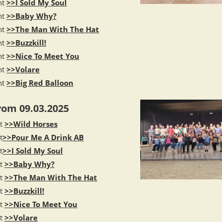
nt
>>I Sold My Soul
nt
>>Baby Why?
nt
>>The Man With The Hat
nt
>>Buzzkill!
nt
>>Nice To Meet You
nt
>>Volare
nt
>>Big Red Balloon
vom 09.03.2025
lt
>>Wild Horses
t
>>Pour Me A Drink AB
t
>>I Sold My Soul
lt
>>Baby Why?
lt
>>The Man With The Hat
lt
>>Buzzkill!
lt
>>Nice To Meet You
lt
>>Volare