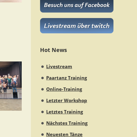
Hot News
Livestream
Paartanz Training
Online-Training
Letzter Workshop
Letztes Training
Nächstes Training
Neuesten Tänze