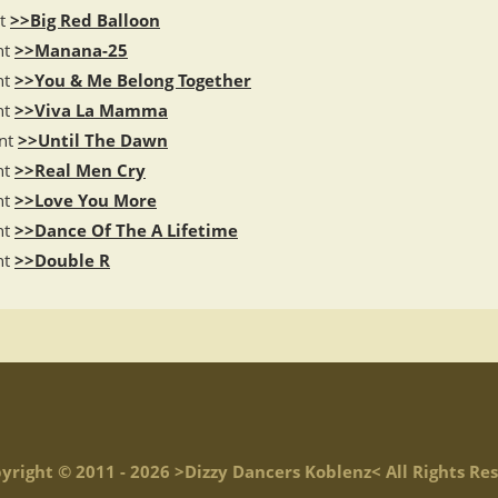
lt
>>Big Red Balloon
nt
>>Manana-25
nt
>>You & Me Belong Together
nt
>>Viva La Mamma
rnt
>>Until The Dawn
nt
>>Real Men Cry
nt
>>Love You More
nt
>>Dance Of The A Lifetime
nt
>>Double R
yright © 2011 - 2026 >Dizzy Dancers Koblenz< All Rights Re