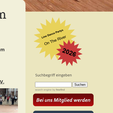
m
dem
Suchbegriff eingeben
...
V.
search engine
by
freefind