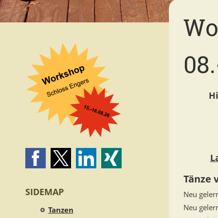
Wo
08.
Hi
L
Tänze 
SIDEMAP
Neu geler
Neu geler
Tanzen