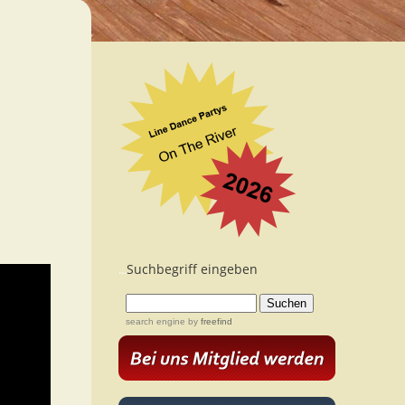
Suchbegriff eingeben
...
search engine
by
freefind