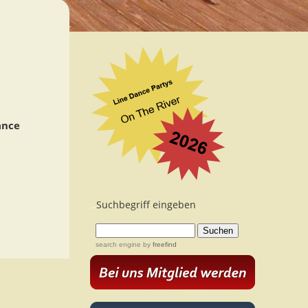
ance
Suchbegriff eingeben
...
search engine
by
freefind