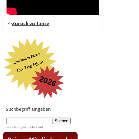
>>
Zurück zu Tänze
Suchbegriff eingeben
...
search engine
by
freefind