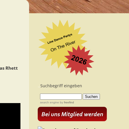
as Rhett
Suchbegriff eingeben
...
search engine
by
freefind