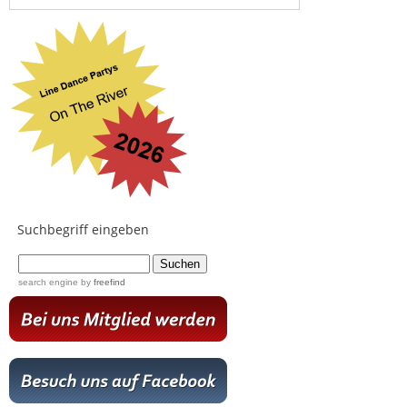
Suchbegriff eingeben
...
search engine
by
freefind