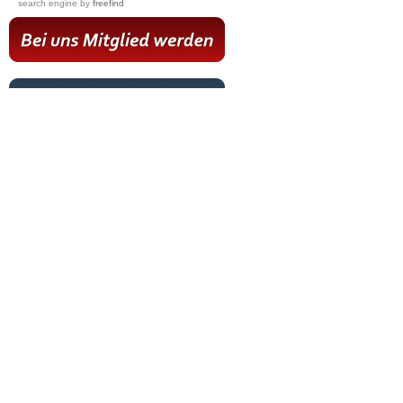
search engine
by
freefind
Hot News
Livestream
Paartanz Training
Online-Training
Letzter Workshop