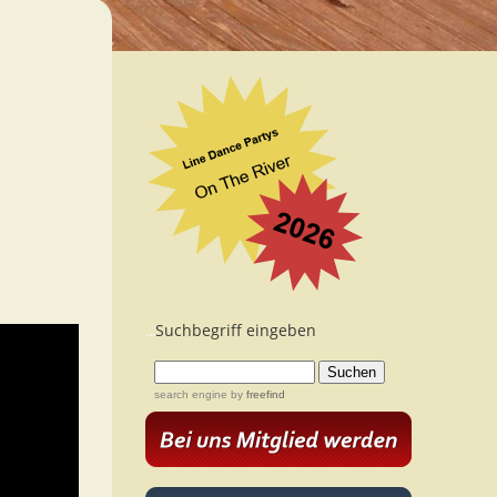
Suchbegriff eingeben
...
search engine
by
freefind