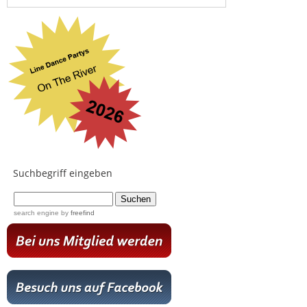
Suchbegriff eingeben
...
search engine
by
freefind