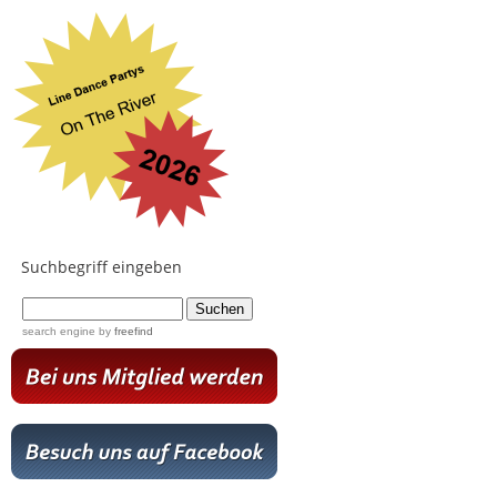
Suchbegriff eingeben
...
search engine
by
freefind