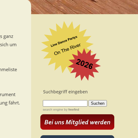
es ganz
 sich um
ahmeliste
Suchbegriff eingeben
...
strument
ng fährt.
search engine
by
freefind