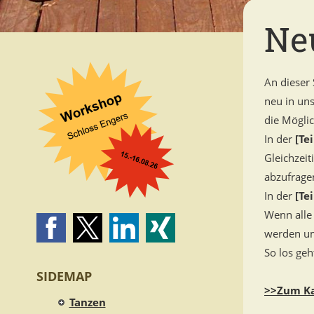
Ne
An dieser 
neu in un
die Mögli
In der
[Te
Gleichzeit
abzufrage
In der
[Te
Wenn alle
werden um
So los geh
SIDEMAP
>>Zum K
Tanzen